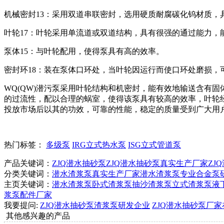
机械密封13：采用双道串联密封，选用硬质耐腐碳化钨材质，
叶轮17：叶轮采用单流道或双道结构，具有很强的通过能力，
泵体15：与叶轮配用，使得泵具有高的效率。
密封环18：装在泵体口环处，当叶轮因运行而使口环处磨损，
WQ(QW)潜污泵采用叶轮结构和机密封，能有效地输送含有
的过流性，配以合理的蜗室，使得该泵具有较高的效率，叶轮经
投放市场后以其的功效，可靠的性能，稳定的质量受到广大用
热门标签：
多级泵
IRG立式热水泵
ISG立式管道泵
产品关键词：
ZJQ潜水抽砂泵
ZJQ潜水抽砂泵真实生产厂家
ZJ
分类关键词：
潜水渣浆泵真实生产厂家
潜水渣浆泵专业合金泵
主页关键词：
潜水渣浆泵
卧式渣浆泵
抽沙渣浆泵
立式渣浆泵
液
浆泵配件厂家
我要提问:
ZJQ潜水抽砂泵渣浆泵研发企业
ZJQ潜水抽砂泵厂
其他感兴趣的产品