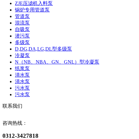
ZJE压滤机入料泵
锅炉专用管道泵
管道泵
混流泵
自吸泵
潜污泵
多级泵
D,DG,DA,LG,DL型多级泵
泠凝泵
N（NB、NBA、GN、GNL）型冷凝泵
纸浆泵
清水泵
清水泵
污水泵
污水泵
联系我们
咨询热线：
0312-3427818