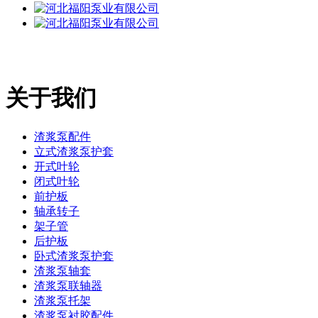
关于我们
渣浆泵配件
立式渣浆泵护套
开式叶轮
闭式叶轮
前护板
轴承转子
架子管
后护板
卧式渣浆泵护套
渣浆泵轴套
渣浆泵联轴器
渣浆泵托架
渣浆泵衬胶配件