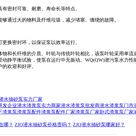
具有密封可靠、耐磨、寿命长等特点。
能够通过大的物料及纤维垃圾，减少堵塞、缠绕的故障。
可更换密封环，以保证泵以效率运行。
固体物和长纤维的介质。叶轮与传统叶轮相比，该泵叶轮采用单
动静平衡试验，使泵在运行中无振动。WQ(QW)潜污泵水力
户的欢迎和好评。
Q潜水抽砂泵实力厂家
研发企业
潜水渣浆泵实力商家
潜水渣浆泵批发商
潜水渣浆泵门市
下渣浆泵
渣浆泵配件
渣浆泵配件厂家
渣浆泵厂家
卧式渣浆泵厂家
家在哪？
ZJQ潜水抽砂泵价格贵吗？
ZJQ潜水抽砂泵哪家好？