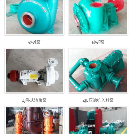
砂砾泵
砂砾泵
ZJ卧式渣浆泵
ZJE压滤机入料泵